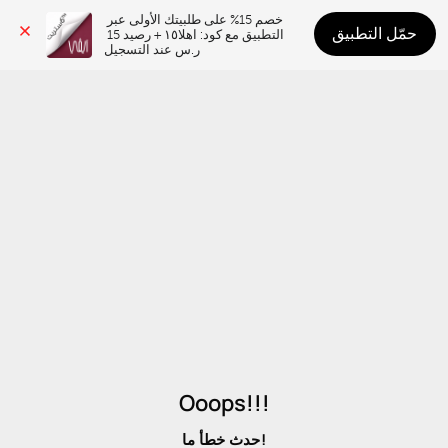
خصم 15% على طلبيتك الأولى عبر 
حمّل التطبيق
التطبيق مع كود: اهلا١٥ + رصيد 15 
ر.س عند التسجيل
Ooops!!!
حدث خطأ ما!