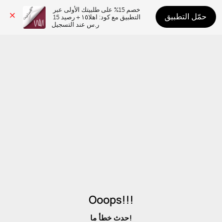
خصم 15% على طلبيتك الأولى عبر 
حمّل التطبيق
التطبيق مع كود: اهلا١٥ + رصيد 15 
ر.س عند التسجيل
Ooops!!!
حدث خطأ ما!