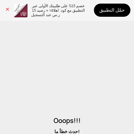
خصم 15% على طلبيتك الأولى عبر 
حمّل التطبيق
التطبيق مع كود: اهلا١٥ + رصيد 15 
ر.س عند التسجيل
Ooops!!!
حدث خطأ ما!