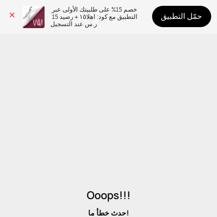
خصم 15% على طلبيتك الأولى عبر 
حمّل التطبيق
التطبيق مع كود: اهلا١٥ + رصيد 15 
ر.س عند التسجيل
Ooops!!!
حدث خطأ ما!