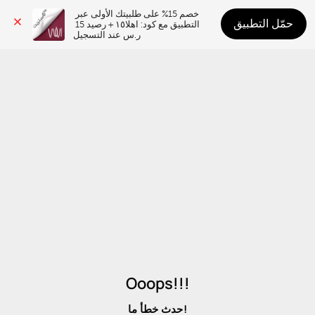
خصم 15% على طلبيتك الأولى عبر 
حمّل التطبيق
التطبيق مع كود: اهلا١٥ + رصيد 15 
ر.س عند التسجيل
Ooops!!!
حدث خطأ ما!