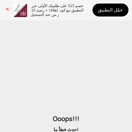
خصم 15% على طلبيتك الأولى عبر 
حمّل التطبيق
التطبيق مع كود: اهلا١٥ + رصيد 15 
ر.س عند التسجيل
Ooops!!!
حدث خطأ ما!