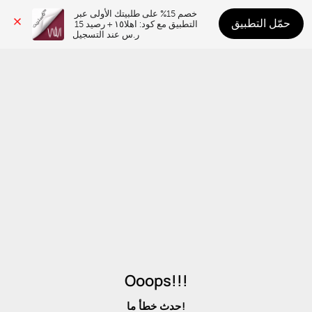
خصم 15% على طلبيتك الأولى عبر 
حمّل التطبيق
التطبيق مع كود: اهلا١٥ + رصيد 15 
ر.س عند التسجيل
Ooops!!!
حدث خطأ ما!